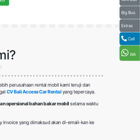
Big Bus
Extras
Call
mi?
WA
:
ebih perusahaan rental mobil kami teruji dan
gal
CV Bali Access Car Rental
yang tepercaya.
an opersional bahan bakar mobil
selama waktu
y invoice yang dimaksud akan di-email-kan ke