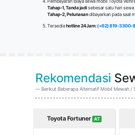
Pembayaran biaya sewa mobil Toyota Velfir
Tahap-1, Tanda jadi
sebesar satu hari sewa 
Tahap-2, Pelunasan
dibayarkan pada saat mo
Tersedia
hotline 24Jam:
(+62) 819-3300-
Rekomendasi
Sew
Berikut Beberapa Alternatif Mobil Mewah / 
Toyota Fortuner
AT