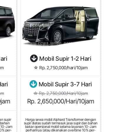
ari
Mobil Supir 1-2 Hari
am
☆ Rp. 2,750,000/hari/10jam
ari
Mobil Supir 3-7 Hari
am
☆ Rp. 2,750,000/Hari/10jam
0jam
Rp. 2,650,000/Hari/10jam
n supir
Harga sewa mobil Alphard Transformer dengan
n bahan
supir diatas sudah termasuk jasa supir dan bahan
n 10-Jam
bakar opersional mobil selama layanan 10-Jam
10% per-
perharinya (atau dikenakan overtime 10% per-