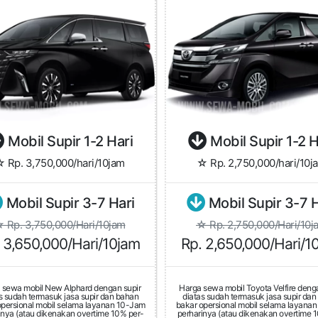
Mobil Supir 1-2 Hari
Mobil Supir 1-2 H
 Rp. 3,750,000/hari/10jam
☆ Rp. 2,750,000/hari/10j
Mobil Supir 3-7 Hari
Mobil Supir 3-7 H
 Rp. 3,750,000/Hari/10jam
☆ Rp. 2,750,000/Hari/10j
 3,650,000/Hari/10jam
Rp. 2,650,000/Hari/1
 sewa mobil New Alphard dengan supir
Harga sewa mobil Toyota Velfire denga
s sudah termasuk jasa supir dan bahan
diatas sudah termasuk jasa supir da
opersional mobil selama layanan 10-Jam
bakar opersional mobil selama layana
inya (atau dikenakan overtime 10% per-
perharinya (atau dikenakan overtime 