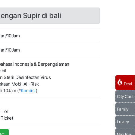
engan Supir di bali
Hari/10Jam
Hari/10Jam
ahasa Indonesia & Berpengalaman
bil
 Steril Desinfectan Virus
aan Mobil All-Risk
Deal
i 10Jam (*
Kondisi
)
City Cars
Family
 Tol
Ticket
Luxury
NG
Mini Bus