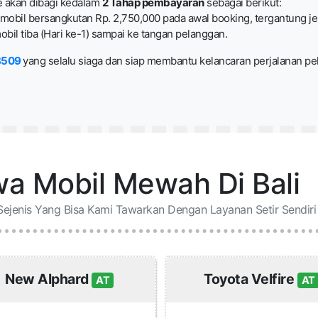
e akan dibagi kedalam
2 Tahap pembayaran
sebagai berikut:
mobil bersangkutan Rp. 2,750,000 pada awal booking, tergantung jeni
bil tiba (Hari ke-1) sampai ke tangan pelanggan.
8509
yang selalu siaga dan siap membantu kelancaran perjalanan pel
a Mobil Mewah Di Bali
Sejenis Yang Bisa Kami Tawarkan Dengan Layanan Setir Sendiri 
New Alphard
Toyota Velfire
AT
AT