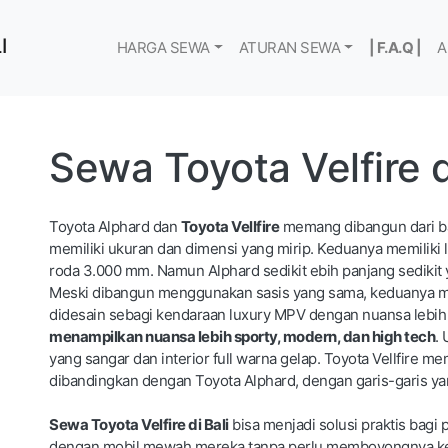
I
HARGA SEWA
ATURAN SEWA
| F.A.Q |
A
Sewa Toyota Velfire d
Toyota Alphard dan
Toyota Vellfire
memang dibangun dari bas
memiliki ukuran dan dimensi yang mirip. Keduanya memiliki 
roda 3.000 mm. Namun Alphard sedikit ebih panjang sedikit 
Meski dibangun menggunakan sasis yang sama, keduanya m
didesain sebagi kendaraan luxury MPV dengan nuansa lebi
menampilkan nuansa lebih sporty, modern, dan high tech
. 
yang sangar dan interior full warna gelap. Toyota Vellfire me
dibandingkan dengan Toyota Alphard, dengan garis-garis yang 
Sewa Toyota Velfire di Bali
bisa menjadi solusi praktis bagi
dengan mobil mewah mereka tanpa perlu memboyongnya ke B