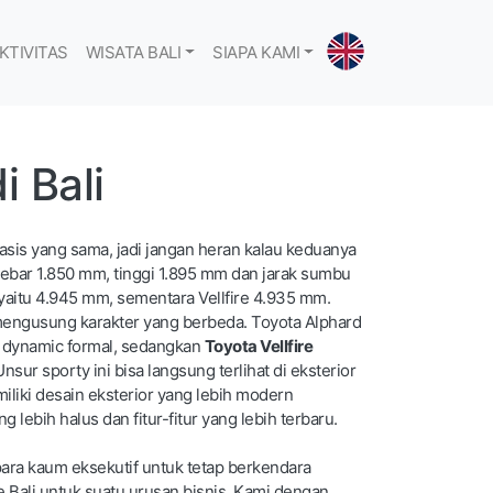
KTIVITAS
WISATA BALI
SIAPA KAMI
i Bali
is yang sama, jadi jangan heran kalau keduanya
lebar 1.850 mm, tinggi 1.895 mm dan jarak sumbu
yaitu 4.945 mm, sementara Vellfire 4.935 mm.
engusung karakter yang berbeda. Toyota Alphard
h dynamic formal, sedangkan
Toyota Vellfire
Unsur sporty ini bisa langsung terlihat di eksterior
miliki desain eksterior yang lebih modern
lebih halus dan fitur-fitur yang lebih terbaru.
 para kaum eksekutif untuk tetap berkendara
ali untuk suatu urusan bisnis. Kami dengan