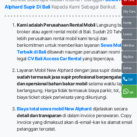
Alphard Supir Di Bali
Kepada Kami Sebagai Berikut:
City Cars
Family
Kami adalah Perusahaan Rental Mobil
Langsung bukan
broker atau agent rental mobil di Bali. Sudah 20 Tahun
Luxury
lebih perusahaan rental mobil kami teruji dan
berkomitmen untuk memberikan layanan
Sewa Mobil
Mini Bus
Terbaik di Bali
dibawah naungan perusahaan resmi dan
Big Bus
legal
CV Bali Access Car Rental
yang tepercaya.
Extras
Layanan Mobil New Alphard dengan jasa supir diatas,
sudah termasuk jasa supir profesional berpengalaman
Call
dan opersional bahan bakar mobil
selama waktu layanan
berlangsung. Harga tidak termasuk biaya parkir, tol, atau
WA
biaya ticket objek pariwisata yang dikunjungi.
Biaya total sewa mobil New Alphard
dijelaskan secara
detail dan transparan
di dalam invoice penawaran. Copy
invoice yang dimaksud akan di-email-kan ke alamat email
pelanggan tercatat.