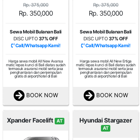
Rp. 375,000
Rp. 375,000
Rp. 350,000
Rp. 350,000
Sewa Mobil Bulanan Bali
Sewa Mobil Bulanan Bali
DISC UPTO
37% OFF
DISC UPTO
37% OFF
Call/Whatsapp Kami!
Call/Whatsapp Kami!
Harga sewa mobil All New Avansa
Harga sewa mobil All New Ertiga
matic lepas kunci di Bali diatas sudah
matic lepas kunci di Bali diatas sudah
termasuk asuransi mobil serta jasa
termasuk asuransi mobil serta jasa
penghantaran dan penjemputan
penghantaran dan penjemputan
gratis di airport/hotel di Bali
gratis di airport/hotel di Bali
BOOK NOW
BOOK NOW
Xpander Facelift
Hyundai Stargazer
AT
AT