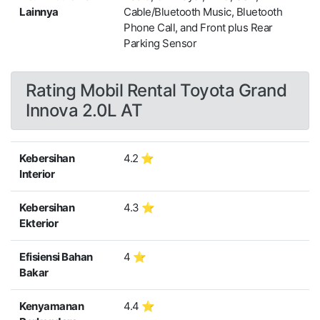
Lainnya
Cable/Bluetooth Music, Bluetooth
Phone Call, and Front plus Rear
Parking Sensor
Rating Mobil Rental Toyota Grand
Innova 2.0L AT
Kebersihan
4.2 ⭐
Interior
Kebersihan
4.3 ⭐
Ekterior
Efisiensi Bahan
4 ⭐
Bakar
Kenyamanan
4.4 ⭐