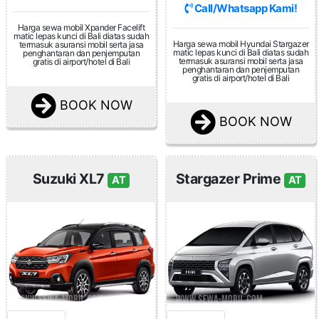
Call/Whatsapp Kami!
Harga sewa mobil Xpander Facelift
matic lepas kunci di Bali diatas sudah
Harga sewa mobil Hyundai Stargazer
termasuk asuransi mobil serta jasa
matic lepas kunci di Bali diatas sudah
penghantaran dan penjemputan
termasuk asuransi mobil serta jasa
gratis di airport/hotel di Bali
penghantaran dan penjemputan
gratis di airport/hotel di Bali
BOOK NOW
BOOK NOW
Suzuki XL7
Stargazer Prime
AT
AT