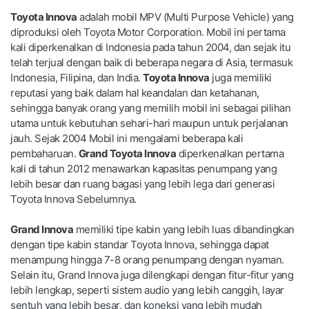
Toyota Innova
adalah mobil MPV (Multi Purpose Vehicle) yang
diproduksi oleh Toyota Motor Corporation. Mobil ini pertama
kali diperkenalkan di Indonesia pada tahun 2004, dan sejak itu
telah terjual dengan baik di beberapa negara di Asia, termasuk
Indonesia, Filipina, dan India.
Toyota Innova
juga memiliki
reputasi yang baik dalam hal keandalan dan ketahanan,
sehingga banyak orang yang memilih mobil ini sebagai pilihan
utama untuk kebutuhan sehari-hari maupun untuk perjalanan
jauh. Sejak 2004 Mobil ini mengalami beberapa kali
pembaharuan.
Grand Toyota Innova
diperkenalkan pertama
kali di tahun 2012 menawarkan kapasitas penumpang yang
lebih besar dan ruang bagasi yang lebih lega dari generasi
Toyota Innova Sebelumnya.
Grand Innova
memiliki tipe kabin yang lebih luas dibandingkan
dengan tipe kabin standar Toyota Innova, sehingga dapat
menampung hingga 7-8 orang penumpang dengan nyaman.
Selain itu, Grand Innova juga dilengkapi dengan fitur-fitur yang
lebih lengkap, seperti sistem audio yang lebih canggih, layar
sentuh yang lebih besar, dan koneksi yang lebih mudah