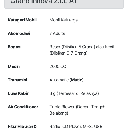
Grand Innova 2.0L AT
Katagori Mobil
Mobil Keluarga
Akomodasi
7 Adults
Bagasi
Besar (Diisikan 5 Orang) atau Kecil
(Diisikan 6-7 Orang)
Mesin
2000 CC
Transmisi
Automatic (
Matic
)
Luas Kabin
Big (Terbesar di Kelasnya)
Air Conditiioner
Triple Blower (Depan-Tengah-
Belakang)
Fitur Hiburan &
Radio, CD Player, MP3, USB,