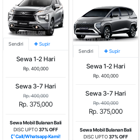
Sendiri
✚ Supir
Sendiri
✚ Supir
Sewa 1-2 Hari
Sewa 1-2 Hari
Rp. 400,000
Rp. 400,000
Sewa 3-7 Hari
Sewa 3-7 Hari
Rp. 400,000
Rp. 400,000
Rp. 375,000
Rp. 375,000
Sewa Mobil Bulanan Bali
DISC UPTO
37% OFF
Sewa Mobil Bulanan Bali
Call/Whatsapp Kami!
DISC UPTO
37% OFF