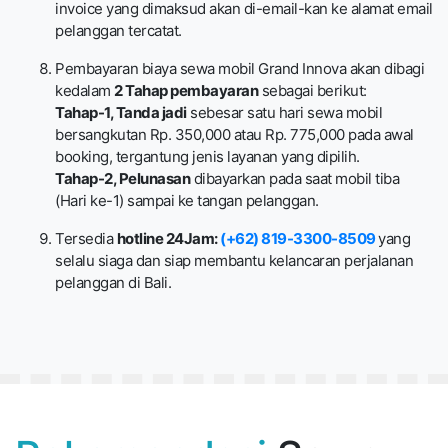
invoice yang dimaksud akan di-email-kan ke alamat email
pelanggan tercatat.
Pembayaran biaya sewa mobil Grand Innova akan dibagi
kedalam
2 Tahap pembayaran
sebagai berikut:
Tahap-1, Tanda jadi
sebesar satu hari sewa mobil
bersangkutan Rp. 350,000 atau Rp. 775,000 pada awal
booking, tergantung jenis layanan yang dipilih.
Tahap-2, Pelunasan
dibayarkan pada saat mobil tiba
(Hari ke-1) sampai ke tangan pelanggan.
Tersedia
hotline 24Jam:
(+62) 819-3300-8509
yang
selalu siaga dan siap membantu kelancaran perjalanan
pelanggan di Bali.