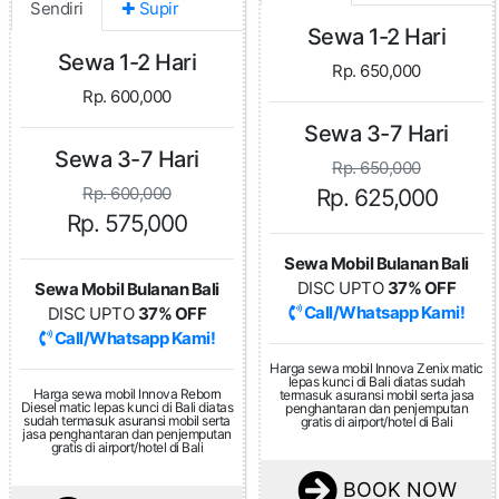
Sendiri
✚ Supir
Sewa 1-2 Hari
Sewa 1-2 Hari
Rp. 650,000
Rp. 600,000
Sewa 3-7 Hari
Sewa 3-7 Hari
Rp. 650,000
Rp. 600,000
Rp. 625,000
Rp. 575,000
Sewa Mobil Bulanan Bali
DISC UPTO
37% OFF
Sewa Mobil Bulanan Bali
Call/Whatsapp Kami!
DISC UPTO
37% OFF
Call/Whatsapp Kami!
Harga sewa mobil Innova Zenix matic
lepas kunci di Bali diatas sudah
Harga sewa mobil Innova Reborn
termasuk asuransi mobil serta jasa
Diesel matic lepas kunci di Bali diatas
penghantaran dan penjemputan
sudah termasuk asuransi mobil serta
gratis di airport/hotel di Bali
jasa penghantaran dan penjemputan
gratis di airport/hotel di Bali
BOOK NOW