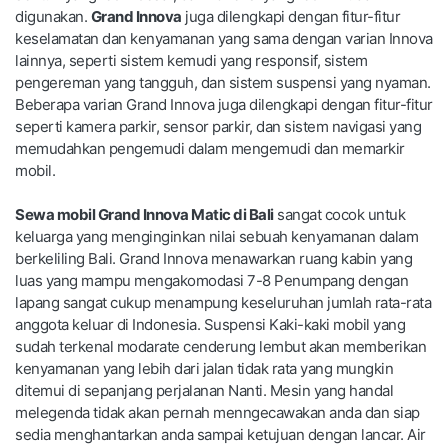
digunakan.
Grand Innova
juga dilengkapi dengan fitur-fitur
keselamatan dan kenyamanan yang sama dengan varian Innova
lainnya, seperti sistem kemudi yang responsif, sistem
pengereman yang tangguh, dan sistem suspensi yang nyaman.
Beberapa varian Grand Innova juga dilengkapi dengan fitur-fitur
seperti kamera parkir, sensor parkir, dan sistem navigasi yang
memudahkan pengemudi dalam mengemudi dan memarkir
mobil.
Sewa mobil Grand Innova Matic di Bali
sangat cocok untuk
keluarga yang menginginkan nilai sebuah kenyamanan dalam
berkeliling Bali. Grand Innova menawarkan ruang kabin yang
luas yang mampu mengakomodasi 7-8 Penumpang dengan
lapang sangat cukup menampung keseluruhan jumlah rata-rata
anggota keluar di Indonesia. Suspensi Kaki-kaki mobil yang
sudah terkenal modarate cenderung lembut akan memberikan
kenyamanan yang lebih dari jalan tidak rata yang mungkin
ditemui di sepanjang perjalanan Nanti. Mesin yang handal
melegenda tidak akan pernah menngecawakan anda dan siap
sedia menghantarkan anda sampai ketujuan dengan lancar. Air