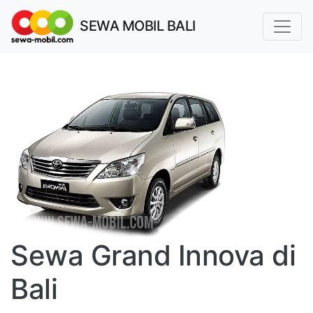
SEWA MOBIL BALI
Sewa Grand Innova di
Bali