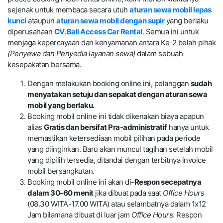
sejenak untuk membaca secara utuh
aturan sewa mobil lepas
kunci
ataupun
aturan sewa mobil dengan supir
yang berlaku
diperusahaan
CV. Bali Access Car Rental
. Semua ini untuk
menjaga kepercayaan dan kenyamanan antara Ke-2 belah pihak
(Penyewa dan Penyedia layanan sewa)
dalam sebuah
kesepakatan bersama.
Dengan melakukan booking online ini, pelanggan
sudah
menyatakan setuju dan sepakat dengan aturan sewa
mobil yang berlaku.
Booking mobil online ini tidak dikenakan biaya apapun
alias
Gratis dan bersifat Pra-administratif
hanya untuk
memastikan ketersediaan mobil pilihan pada periode
yang diinginkan. Baru akan muncul tagihan setelah mobil
yang dipilih tersedia, ditandai dengan terbitnya invoice
mobil bersangkutan.
Booking mobil online ini akan di-
Respon secepatnya
dalam 30-60 menit
jika dibuat pada saat
Office Hours
(08.30 WITA-17.00 WITA) atau selambatnya dalam 1x12
Jam bilamana dibuat di luar jam
Office Hours
. Respon