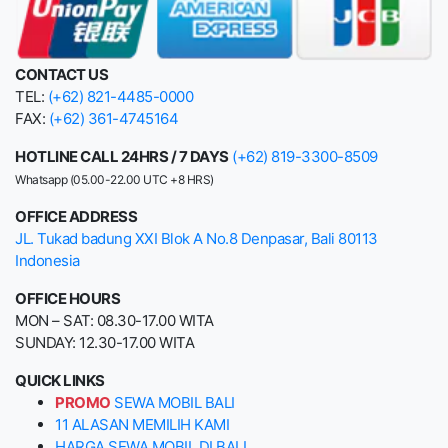
CONTACT US
TEL:
(+62) 821-4485-0000
FAX:
(+62) 361-4745164
HOTLINE CALL 24HRS / 7 DAYS
(+62) 819-3300-8509
Whatsapp (05.00-22.00 UTC +8 HRS)
OFFICE ADDRESS
JL. Tukad badung XXI Blok A No.8 Denpasar, Bali 80113
Indonesia
OFFICE HOURS
MON – SAT: 08.30-17.00 WITA
SUNDAY: 12.30-17.00 WITA
QUICK LINKS
PROMO
SEWA MOBIL BALI
11 ALASAN MEMILIH KAMI
HARGA SEWA MOBIL DI BALI