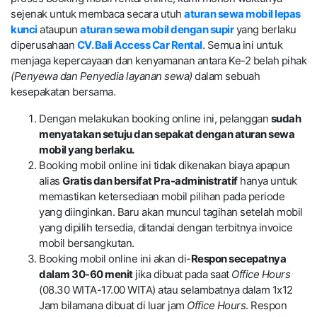
sejenak untuk membaca secara utuh
aturan sewa mobil lepas
kunci
ataupun
aturan sewa mobil dengan supir
yang berlaku
diperusahaan
CV. Bali Access Car Rental
. Semua ini untuk
menjaga kepercayaan dan kenyamanan antara Ke-2 belah pihak
(Penyewa dan Penyedia layanan sewa)
dalam sebuah
kesepakatan bersama.
Dengan melakukan booking online ini, pelanggan
sudah
menyatakan setuju dan sepakat dengan aturan sewa
mobil yang berlaku.
Booking mobil online ini tidak dikenakan biaya apapun
alias
Gratis dan bersifat Pra-administratif
hanya untuk
memastikan ketersediaan mobil pilihan pada periode
yang diinginkan. Baru akan muncul tagihan setelah mobil
yang dipilih tersedia, ditandai dengan terbitnya invoice
mobil bersangkutan.
Booking mobil online ini akan di-
Respon secepatnya
dalam 30-60 menit
jika dibuat pada saat
Office Hours
(08.30 WITA-17.00 WITA) atau selambatnya dalam 1x12
Jam bilamana dibuat di luar jam
Office Hours
. Respon