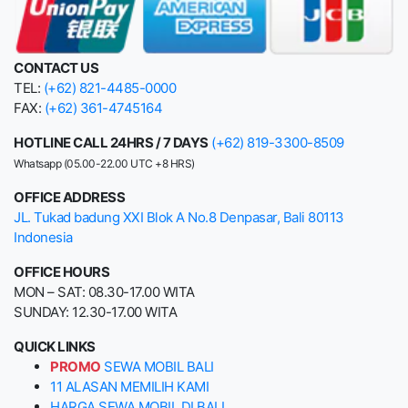
CONTACT US
TEL:
(+62) 821-4485-0000
FAX:
(+62) 361-4745164
HOTLINE CALL 24HRS / 7 DAYS
(+62) 819-3300-8509
Whatsapp (05.00-22.00 UTC +8 HRS)
OFFICE ADDRESS
JL. Tukad badung XXI Blok A No.8 Denpasar, Bali 80113
Indonesia
OFFICE HOURS
MON – SAT: 08.30-17.00 WITA
SUNDAY: 12.30-17.00 WITA
QUICK LINKS
PROMO
SEWA MOBIL BALI
11 ALASAN MEMILIH KAMI
HARGA SEWA MOBIL DI BALI